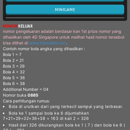
MINIGAME
NOMOR
KELUAR
nomor pengeluaran adalah berdasar kan 1st prize nomor yang
dihasilkan oleh 4D Singapore untuk melihat hasil nomor tersebut
bisa dilihat di
www.totowalet.com
.
Contoh nomor bola angka yang dihasilkan :
Bola 1 = 7
Bola 2 = 21
Bola 3 = 29
Bola 4 = 32
Bola 5 = 36
Bola 6 = 38
Additional Number = 04
Nomor buka
0885
Cara perhitungan rumus:
Bola di urutkan dari yang terkecil sampai yang terbesar.
Bola ke 1 sampai bola ke 6 dijumlahkan
7+21+29+32+36+38 = 163 di kali 2 = 326
Hasil dari 326 dikurangkan bola ke 1 ( 7 ) dan bola ke 6 (