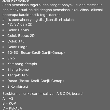
JENIS
PERMAINAN
Jenis permainan togel sudah sangat banyak, sudah membaur
dan menyesuaikan diri dengan permainan lokal. Alhasil dikenal
beberapa karakteristik togel daerah.
Jenis permainan yang disajikan disini adalah:
4D, 3D dan 2D
Colok Bebas
Colok Bebas 2D
Colok Jitu
Colok Naga
50-50 (Besar-Kecil-Ganjil-Genap)
Shio
Kembang Kempis
Silang Homo
Tengah Tepi
Dasar (Besar-Kecil-Ganjil-Genap)
2 Kombinasi
Struktur nomor keluar (misalnya : A B C D), berarti:
A = AS
B = KOP
C = KEPALA